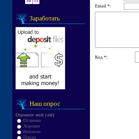
30
31
Email *:
Заработать
Код *:
Наш опрос
Оцените мой сайт
Отлично
Хорошо
Неплохо
Плохо