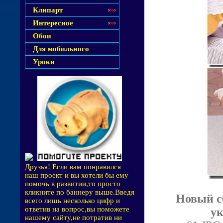
Клипарт
Интересное
Обои
Для мобильного
Уроки
Друзья! Если вам понравился
наш проект и вы хотели бы ему
помочь в развитии,то просто
кликните по баннеру выше.Введя
Новый с
всего лишь несколько цифр и
ответив на вопрос,вы поможете
ук
нашему сайту,не потратив ни