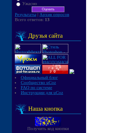
Ужасно
Результаты
|
Архив опросов
Всего ответов:
13
Друзья сайта
Официальный блог
Сообщество uCoz
FAQ по системе
Инструкции для uCoz
Наша кнопка
Получить код кнопки