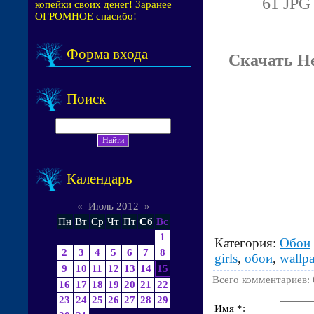
61 JPG 
копейки своих денег! Заранее
ОГРОМНОЕ спасибо!
Форма входа
Скачать Н
Поиск
Календарь
«
Июль 2012
»
Пн
Вт
Ср
Чт
Пт
Сб
Вс
1
Категория
:
Обои
2
3
4
5
6
7
8
girls
,
обои
,
wallpa
9
10
11
12
13
14
15
Всего комментариев
:
16
17
18
19
20
21
22
23
24
25
26
27
28
29
Имя *: