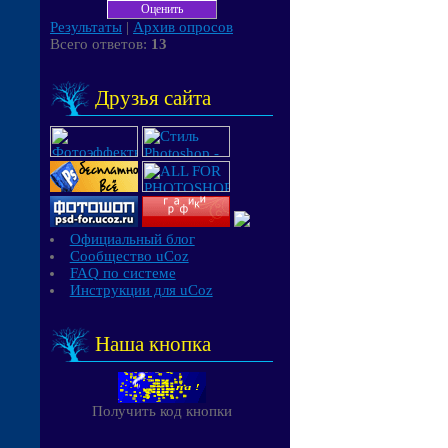
Результаты
|
Архив опросов
Всего ответов:
13
Друзья сайта
Официальный блог
Сообщество uCoz
FAQ по системе
Инструкции для uCoz
Наша кнопка
Получить код кнопки