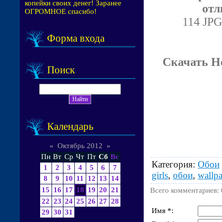
копейки своих денег! Заранее
отл
ОГРОМНОЕ спасибо!
114 JPG
Форма входа
Скачать Н
Поиск
Календарь
«
Октябрь 2012
»
Пн
Вт
Ср
Чт
Пт
Сб
Вс
Категория
:
Обои
1
2
3
4
5
6
7
girls
,
обои
,
wallpa
8
9
10
11
12
13
14
15
16
17
18
19
20
21
Всего комментариев
:
22
23
24
25
26
27
28
Имя *:
29
30
31