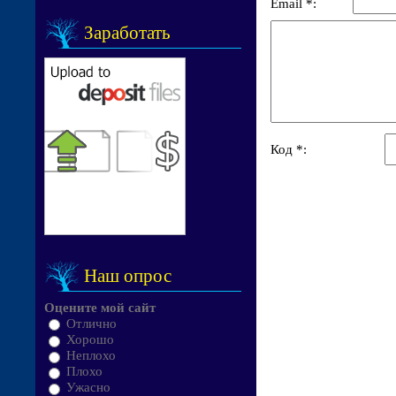
Email *:
Заработать
Код *:
Наш опрос
Оцените мой сайт
Отлично
Хорошо
Неплохо
Плохо
Ужасно