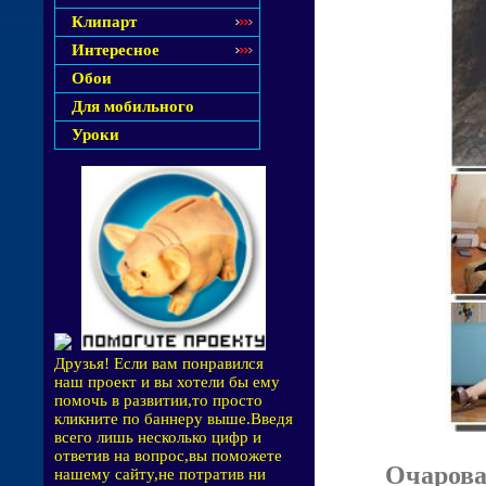
Клипарт
Интересное
Обои
Для мобильного
Уроки
Друзья! Если вам понравился
наш проект и вы хотели бы ему
помочь в развитии,то просто
кликните по баннеру выше.Введя
всего лишь несколько цифр и
ответив на вопрос,вы поможете
Очарова
нашему сайту,не потратив ни