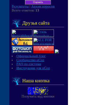
Результаты
|
Архив опросов
Всего ответов:
13
Друзья сайта
Официальный блог
Сообщество uCoz
FAQ по системе
Инструкции для uCoz
Наша кнопка
Получить код кнопки