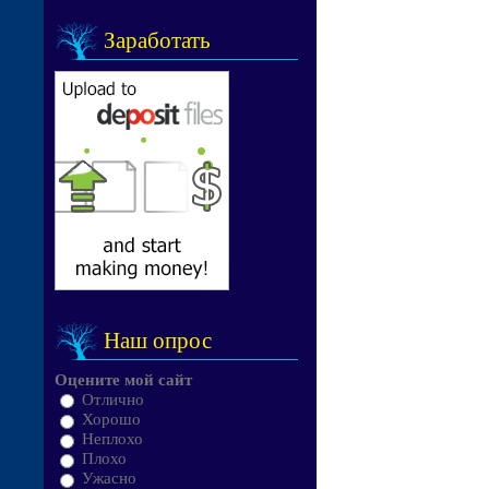
Заработать
Наш опрос
Оцените мой сайт
Отлично
Хорошо
Неплохо
Плохо
Ужасно