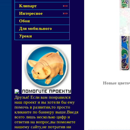
Клипарт
Интересное
Обои
Для мобильного
Уроки
Новые цвето
Друзья! Если вам понравился
наш проект и вы хотели бы ему
помочь в развитии,то просто
кликните по баннеру выше.Введя
всего лишь несколько цифр и
ответив на вопрос,вы поможете
нашему сайту,не потратив ни