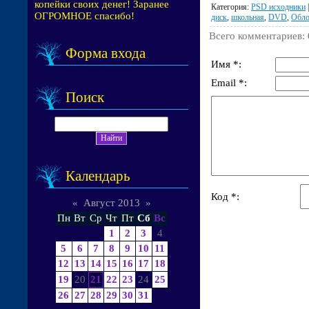
копейки своих денег! Заранее
Категория
:
PSD исходники
ОГРОМНОЕ спасибо!
диск
,
школьная
,
DVD
,
Обл
Всего комментариев
:
Форма входа
Имя *:
Email *:
Поиск
Календарь
Код *:
«
Август 2013
»
Пн
Вт
Ср
Чт
Пт
Сб
Вс
1
2
3
4
5
6
7
8
9
10
11
12
13
14
15
16
17
18
19
20
21
22
23
24
25
26
27
28
29
30
31