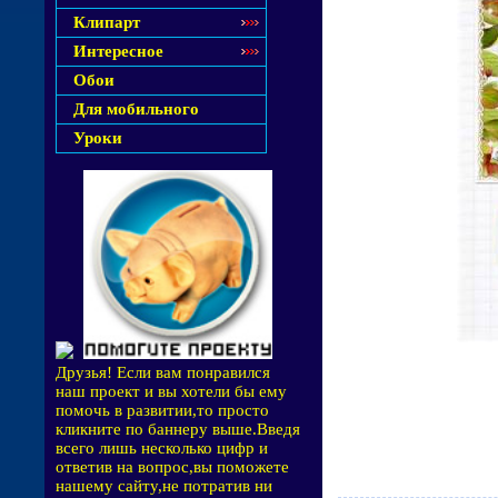
Клипарт
Интересное
Обои
Для мобильного
Уроки
Друзья! Если вам понравился
наш проект и вы хотели бы ему
помочь в развитии,то просто
кликните по баннеру выше.Введя
всего лишь несколько цифр и
ответив на вопрос,вы поможете
нашему сайту,не потратив ни