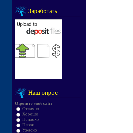
Заработать
Наш опрос
Оцените мой сайт
Отлично
Хорошо
Неплохо
Плохо
Ужасно