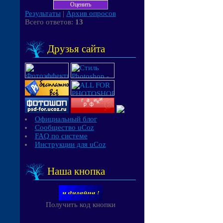
Результаты
|
Архив опросов
Всего ответов:
13
Друзья сайта
Официальный блог
Сообщество uCoz
FAQ по системе
Инструкции для uCoz
Наша кнопка
Получить код кнопки