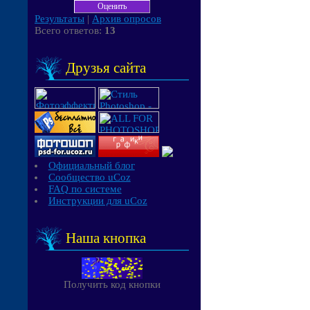
Результаты
|
Архив опросов
Всего ответов:
13
Друзья сайта
Официальный блог
Сообщество uCoz
FAQ по системе
Инструкции для uCoz
Наша кнопка
Получить код кнопки