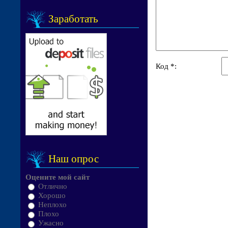
Заработать
Код *:
Наш опрос
Оцените мой сайт
Отлично
Хорошо
Неплохо
Плохо
Ужасно