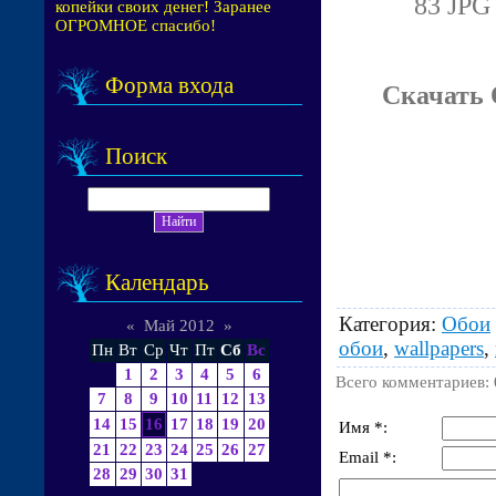
83 JPG 
копейки своих денег! Заранее
ОГРОМНОЕ спасибо!
Форма входа
Скачать 
Поиск
Календарь
Категория
:
Обои
«
Май 2012
»
обои
,
wallpapers
,
Пн
Вт
Ср
Чт
Пт
Сб
Вс
1
2
3
4
5
6
Всего комментариев
:
7
8
9
10
11
12
13
14
15
16
17
18
19
20
Имя *:
21
22
23
24
25
26
27
Email *:
28
29
30
31