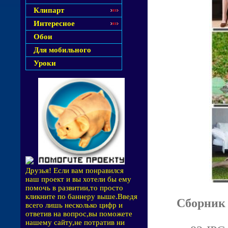
Клипарт
Интересное
Обои
Для мобильного
Уроки
Друзья! Если вам понравился
наш проект и вы хотели бы ему
помочь в развитии,то просто
кликните по баннеру выше.Введя
Сборник 
всего лишь несколько цифр и
ответив на вопрос,вы поможете
нашему сайту,не потратив ни