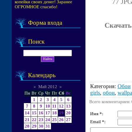
77 JPG
копейки своих денег! Заранее
ОГРОМНОЕ спасибо!
Форма входа
Скачать
Поиск
Календарь
Категория
:
Обои
«
Май 2012
»
girls
,
обои
,
wallpa
Пн
Вт
Ср
Чт
Пт
Сб
Вс
1
2
3
4
5
6
Всего комментариев
:
7
8
9
10
11
12
13
14
15
16
17
18
19
20
Имя *:
21
22
23
24
25
26
27
Email *:
28
29
30
31