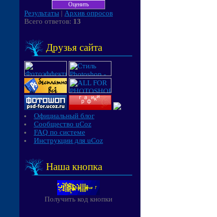
Результаты
|
Архив опросов
Всего ответов:
13
Друзья сайта
Официальный блог
Сообщество uCoz
FAQ по системе
Инструкции для uCoz
Наша кнопка
Получить код кнопки