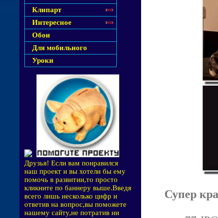
Клипарт
Интересное
Обои
Для мобильного
Уроки
Друзья! Если вам понравился
наш проект и вы хотели бы ему
помочь в развитии,то просто
кликните по баннеру выше.Введя
Супер кра
всего лишь несколько цифр и
ответив на вопрос,вы поможете
нашему сайту,не потратив ни