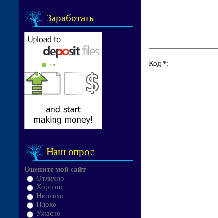
Заработать
Код *:
Наш опрос
Оцените мой сайт
Отлично
Хорошо
Неплохо
Плохо
Ужасно