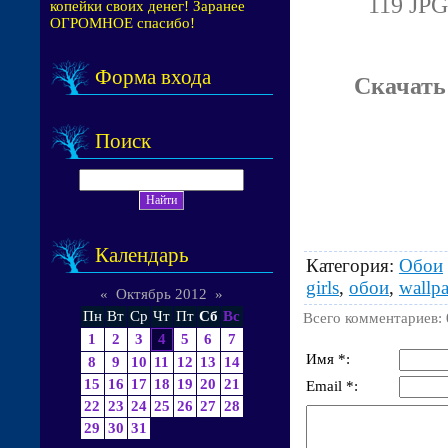
119 JPG
копейки своих денег! Заранее
ОГРОМНОЕ спасибо!
Форма входа
Скачать
Поиск
Календарь
Категория
:
Обои
girls
,
обои
,
wallpa
«
Октябрь 2012
»
Пн
Вт
Ср
Чт
Пт
Сб
Вс
Всего комментариев
:
1
2
3
4
5
6
7
Имя *:
8
9
10
11
12
13
14
15
16
17
18
19
20
21
Email *:
22
23
24
25
26
27
28
29
30
31