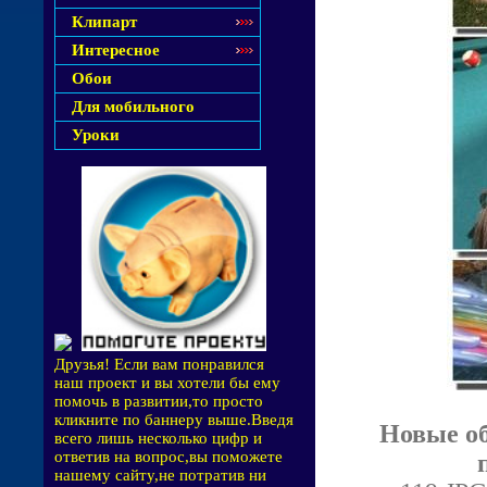
Клипарт
Интересное
Обои
Для мобильного
Уроки
Друзья! Если вам понравился
наш проект и вы хотели бы ему
помочь в развитии,то просто
кликните по баннеру выше.Введя
Новые об
всего лишь несколько цифр и
ответив на вопрос,вы поможете
нашему сайту,не потратив ни