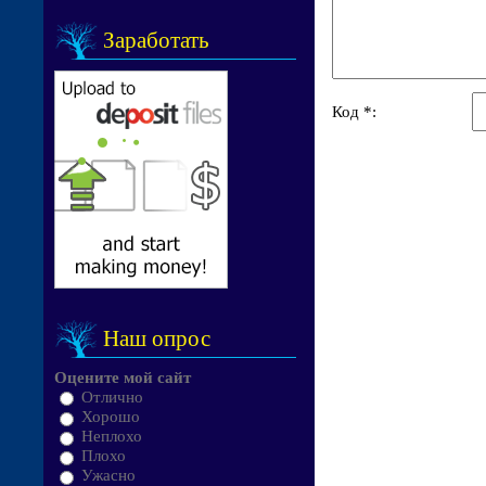
Заработать
Код *:
Наш опрос
Оцените мой сайт
Отлично
Хорошо
Неплохо
Плохо
Ужасно