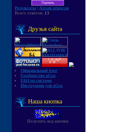
Результаты
|
Архив опросов
Всего ответов:
13
Друзья сайта
Официальный блог
Сообщество uCoz
FAQ по системе
Инструкции для uCoz
Наша кнопка
Получить код кнопки