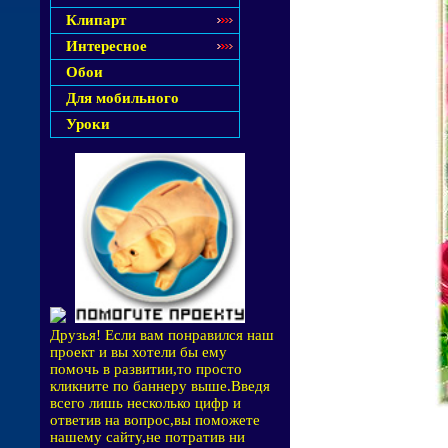
Клипарт
Интересное
Обои
Для мобильного
Уроки
Друзья! Если вам понравился наш
проект и вы хотели бы ему
помочь в развитии,то просто
кликните по баннеру выше.Введя
всего лишь несколько цифр и
ответив на вопрос,вы поможете
нашему сайту,не потратив ни