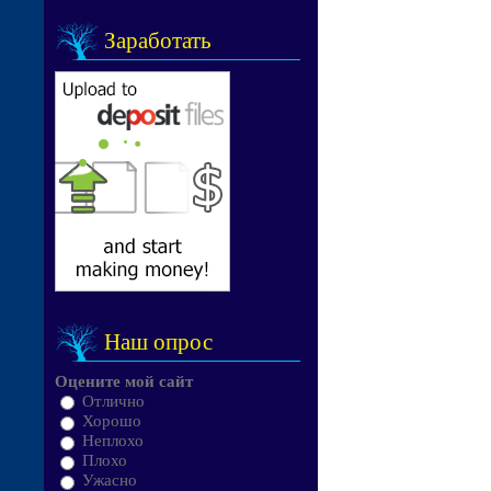
Заработать
Наш опрос
Оцените мой сайт
Отлично
Хорошо
Неплохо
Плохо
Ужасно