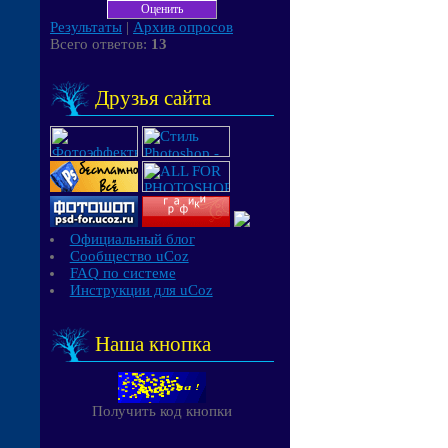
Результаты
|
Архив опросов
Всего ответов:
13
Друзья сайта
Официальный блог
Сообщество uCoz
FAQ по системе
Инструкции для uCoz
Наша кнопка
Получить код кнопки