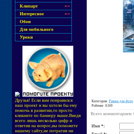
Клипарт
Интересное
Обои
Для мобильного
Уроки
Друзья! Если вам понравился
Категория
:
Рамки для фото
наш проект и вы хотели бы ему
Рейтинг
:
0.0
/
0
помочь в развитии,то просто
Всего комментариев
:
кликните по баннеру выше.Введя
всего лишь несколько цифр и
ответив на вопрос,вы поможете
Имя *:
нашему сайту,не потратив ни
Email *: