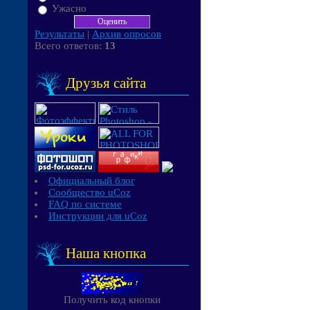
Ужасно
Результаты
|
Архив опросов
Всего ответов:
13
Друзья сайта
Официальный блог
Сообщество uCoz
FAQ по системе
Инструкции для uCoz
Наша кнопка
Получить код кнопки