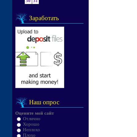
30
31
Заработать
Наш опрос
Оцените мой сайт
Отлично
Хорошо
Неплохо
Плохо