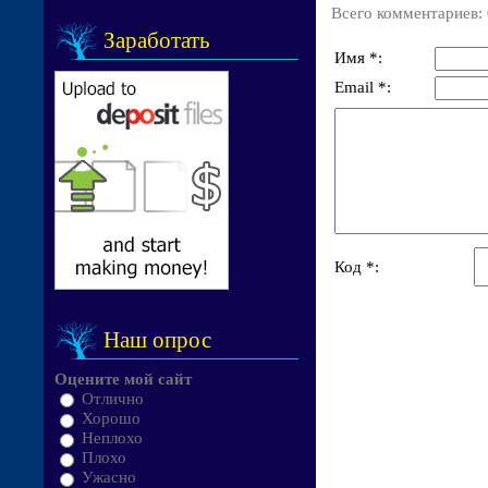
Всего комментариев
:
Заработать
Имя *:
Email *:
Код *:
Наш опрос
Оцените мой сайт
Отлично
Хорошо
Неплохо
Плохо
Ужасно