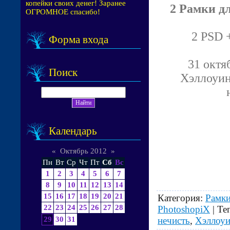
копейки своих денег! Заранее
2 Рамки д
ОГРОМНОЕ спасибо!
2 PSD +
Форма входа
31 октя
Поиск
Хэллоуин
Календарь
«
Октябрь 2012
»
Пн
Вт
Ср
Чт
Пт
Сб
Вс
1
2
3
4
5
6
7
8
9
10
11
12
13
14
15
16
17
18
19
20
21
Категория
:
Рамки
22
23
24
25
26
27
28
PhotoshopiX
|
Те
нечисть
,
Хэллоу
29
30
31