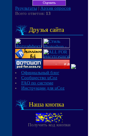
Результаты
|
Архив опросов
Всего ответов:
13
Друзья сайта
Официальный блог
Сообщество uCoz
FAQ по системе
Инструкции для uCoz
Наша кнопка
Получить код кнопки