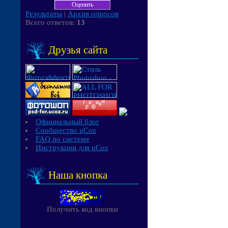
Результаты
|
Архив опросов
Всего ответов:
13
Друзья сайта
Официальный блог
Сообщество uCoz
FAQ по системе
Инструкции для uCoz
Наша кнопка
Получить код кнопки