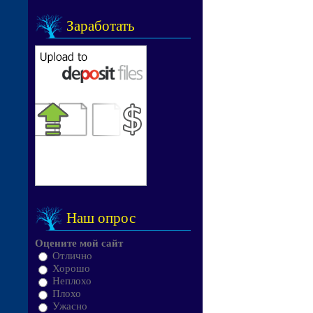
Заработать
Наш опрос
Оцените мой сайт
Отлично
Хорошо
Неплохо
Плохо
Ужасно