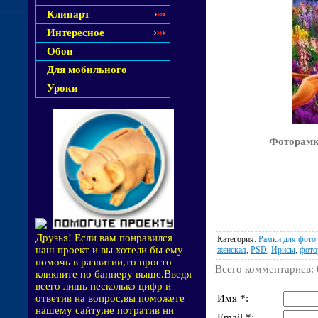
Клипарт
Интересное
Обои
Для мобильного
Уроки
Фоторамк
Друзья! Если вам понравился
Категория
:
Рамки для фото
наш проект и вы хотели бы ему
женская
,
PSD
,
Ирисы
,
фото
помочь в развитии,то просто
Всего комментариев
:
кликните по баннеру выше.Введя
всего лишь несколько цифр и
Имя *:
ответив на вопрос,вы поможете
нашему сайту,не потратив ни
Email *: