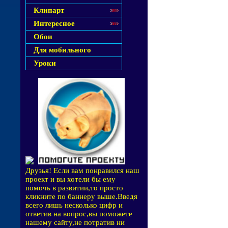
Клипарт
Интересное
Обои
Для мобильного
Уроки
Друзья! Если вам понравился наш
проект и вы хотели бы ему
помочь в развитии,то просто
кликните по баннеру выше.Введя
всего лишь несколько цифр и
ответив на вопрос,вы поможете
нашему сайту,не потратив ни