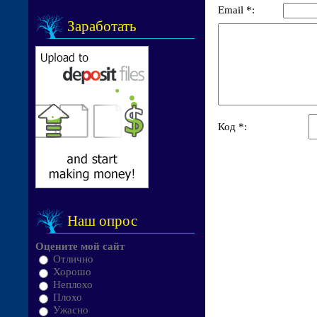
Email *:
Заработать
Код *:
Наш опрос
Оцените мой сайт
Отлично
Хорошо
Неплохо
Плохо
Ужасно