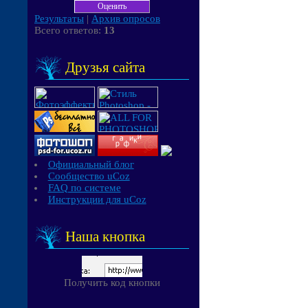
Результаты
|
Архив опросов
Всего ответов:
13
Друзья сайта
Официальный блог
Сообщество uCoz
FAQ по системе
Инструкции для uCoz
Наша кнопка
Получить код кнопки