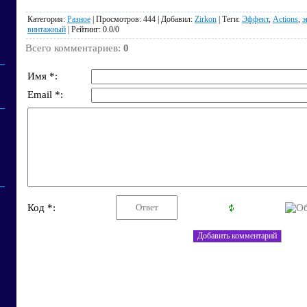
Категория
:
Разное
|
Просмотров
: 444 |
Добавил
:
Zirkon
|
Теги
:
Эффект
,
Actions
,
э
винтажный
|
Рейтинг
:
0.0
/
0
Всего комментариев
:
0
Имя *:
Email *:
Код *: