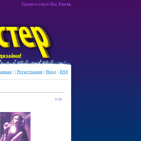
Приветствую Вас
Гость
авная
|
|
Регистрация
|
Вход
|
RSS
22:00