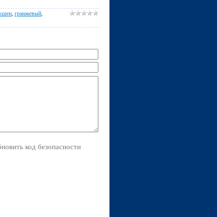
кшен
,
гранжевый
,